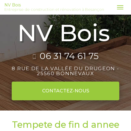
Aller
NV Bois
Tog
Entreprise de construction et rénovation à Besançon
au
nav
contenu
principal
06 31 74 61 75
8 RUE DE LA VALLÉE DU DRUGEON -
25560 BONNEVAUX
CONTACTEZ-
NOUS
Tempete de fin d annee