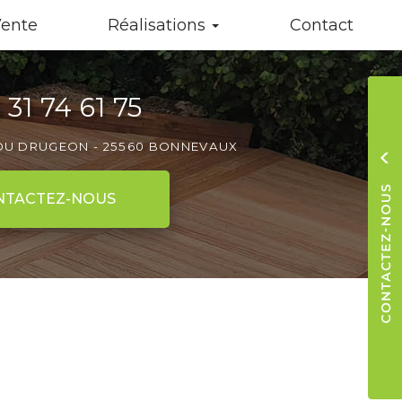
Vente
Réalisations
Contact
 31 74 61 75
 DU DRUGEON -
25560 BONNEVAUX
NTACTEZ-
NOUS