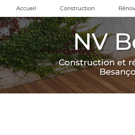
Aller
Accueil
Construction
Rénov
au
contenu
principal
Construction et r
Besanç