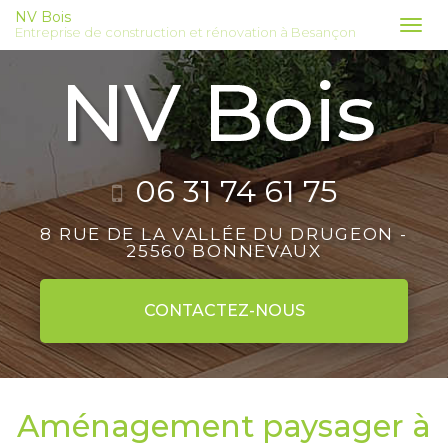
Aller
NV Bois
Tog
Entreprise de construction et rénovation à Besançon
au
nav
contenu
principal
06 31 74 61 75
8 RUE DE LA VALLÉE DU DRUGEON -
25560 BONNEVAUX
CONTACTEZ-
NOUS
Aménagement paysager à