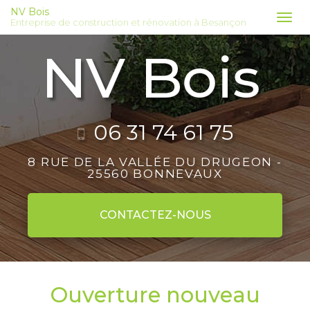
Aller
NV Bois
Tog
Entreprise de construction et rénovation à Besançon
au
nav
contenu
principal
06 31 74 61 75
8 RUE DE LA VALLÉE DU DRUGEON -
25560 BONNEVAUX
CONTACTEZ-
NOUS
Ouverture nouveau